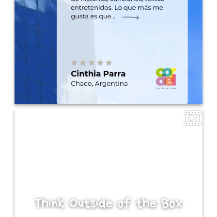
profesional, estudia sus posgrados en inglés y se prepara para
seguir viajando y aprendiendo sin límites. Para ella, el inglés no es
solo un gusto que se puede dar: es una herramienta estratégica
para alcanzar sus metas académicas y personales. Gracias
@cinthiaparram por confiar en el equipo de Cordel, en Miss
@ceciliajosegramajo y por conectar tu proceso de evolución con
nosotros, desde Chaco, Argentina.
#CordelInglés
#EnglishForProfessionals #StudentSuccess #LearnWithPurpose
0
11
Our #vision #inglesparaadultos #inglesonline