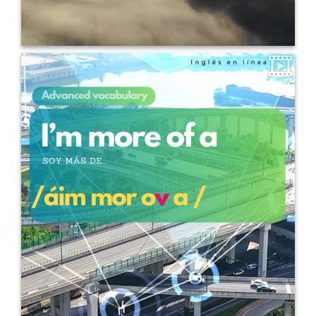
0
10
Hoy: “I’m more of a…” (Preferencia o inclinación personal)
“I’m more of a morning person than a night owl.” (Soy más de las
¿Sabías esto? “I’m more of a…” es
mañanas que de las noches.)
una forma simple y poderosa de expresar tus gustos o
personalidad en inglés. Usarla te ayuda a sonar más natural,
auténtico y fluido cuando hablás de vos mismo.
Incorporá
expresiones avanzadas y naturales.
Guardá este post para
ampliar tu vocabulario.
Compartilo con alguien que quiera
sonar más pro en inglés.
Clases 100% online, enfocadas en
conversación. #AdvancedEnglish #InglésProfesional
#ExpresionesEnInglés #InglésOnline #HablarInglés #EnglishTips