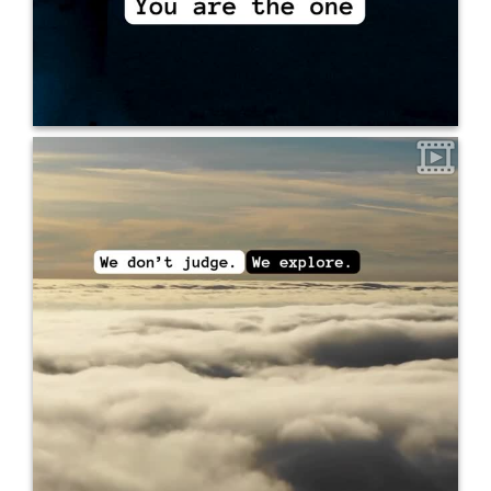
0
13
¿Estudiaste inglés mil veces pero nunca lograste hablarlo con
confianza? Tal vez no era el método. Tal vez no era el momento.
Tal vez… no era el lugar. En Cordel Inglés, no seguimos fórmulas
vacías. Creamos espacios reales, sólidos y humanos para
profesionales adultos que quieren, por fin, hablar inglés de
No presionamos.
No juzgamos. Exploramos juntos.
verdad.
Inspiramos.
No enseñamos. Acompañamos procesos.
Modalidad online
Resultados concretos en 8 meses
Enfoque
en fluidez y pronunciación Empezá cuando estés listo/a. Si ya lo
estás, te esperamos.
Escribinos WhatsApp: +54 381 215-1018
cordelingles@gmail.com
Agendá entrevista en Linktree en
nuestro perfil #CordelInglés #InglésParaAdultos
#InglésProfesional #FluidezReal #AprenderSinPresión