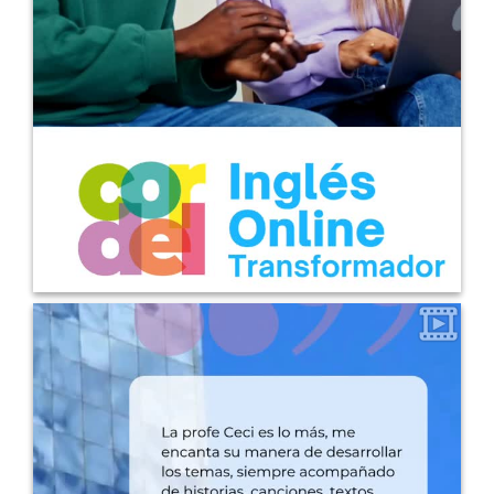
estudiante que puede aprovechar al máximo nuestra filosofía de
trabajo. No todos califican, y está bien: así cuidamos la calidad del
proceso y la experiencia de quienes sí entran. Porque esto no es
práctica mecánica ni “hablar por hablar”. Acá entrenás con
propósito, con emoción, con esa mezcla de viaje y deporte que te
estira, te desafía y te cambia. . Paso 1: Reservá tu entrevista . Paso
2: Entrevista de admisión (sí, evaluamos compatibilidad) . Paso 3:
Acceso a una práctica diseñada para transformar cómo pensás,
sentís y usás el inglés Lo que pasa después sorprende a muchos…
pero no a nosotros. Sabemos cómo usar tus puntos de
curiosidad y tus talentos como combustible para que avances
mejor — y más profundo — que nunca.
Si sentís que esto es
para vos, empezá el proceso. Tal vez sea el espacio adecuado
para tu momento; tal vez no. Pero si lo es, vas a descubrir por qué
nuestra forma de trabajar transforma la experiencia de aprender
inglés. Mandanos un mensaje por WhatsApp o agendá tu
entrevista desde el enlace del perfil.
0
8
Cinthia es una de nuestras dentist-students destacadas en los
Comprometida con su crecimiento
grupos Intermediate.