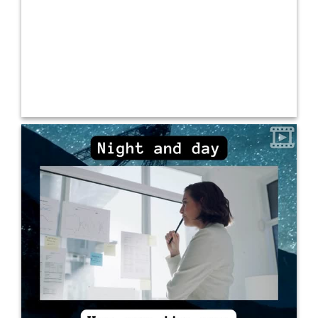
0
9
Gracias, queridos teachers, por ayudar a las personas a unir los
puntos y hacer que las cosas tengan nuevos sentidos. Happy
Teachers’ Day!
@leandrasaillen @ceciliajosegramajo
@lucian.ruiz #teachersday #diadelmaestro #inglesonline